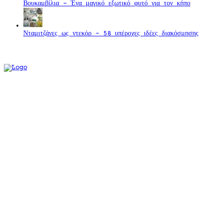
Βουκαμβίλια - Ένα μαγικό εξωτικό φυτό για τον κήπο
Νταμιτζάνες ως ντεκόρ - 58 υπέροχες ιδέες διακόσμησης
Καλωσορίσατε στον απόλυτο προορισμό για εμπνευσμένες
ιδέες διακόσμησης και DIY κατασκευές για το σπίτι και τον
κήπο σας. Εδώ, κάθε άρθρο είναι ένα ταξίδι
δημιουργικότητας, όπου η πρωτοτυπία και η πρακτικότητα
συναντώνται για να μεταμορφώσουν τους χώρους σας σε
αληθινά έργα τέχνης. Ανακαλύψτε πώς μπορείτε να δώσετε
νέα ζωή σε παλιά αντικείμενα, να δημιουργήσετε μαγευτικά
διακοσμητικά στοιχεία και να αναβαθμίσετε το στυλ του
σπιτιού σας με απλές, αλλά εντυπωσιακές κατασκευές. Από
την επιλογή των κατάλληλων χρωμάτων μέχρι τις πιο
ευφάνταστες ιδέες για τον κήπο, αφήστε τη φαντασία σας
ελεύθερη και φτιάξτε το σπίτι των ονείρων σας με τα δικά
σας χέρια.