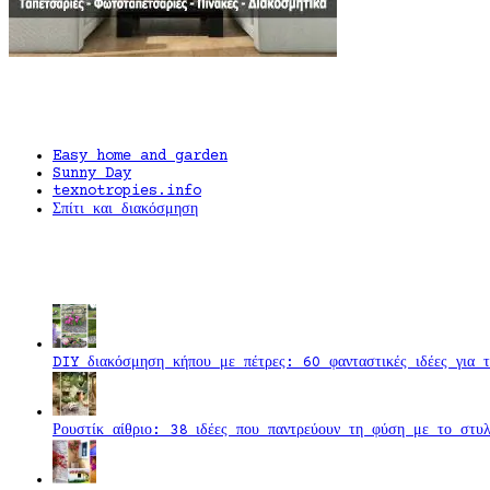
Easy home and garden
Sunny Day
texnotropies.info
Σπίτι και διακόσμηση
DIY διακόσμηση κήπου με πέτρες: 60 φανταστικές ιδέες για τ
Ρουστίκ αίθριο: 38 ιδέες που παντρεύουν τη φύση με το στυ