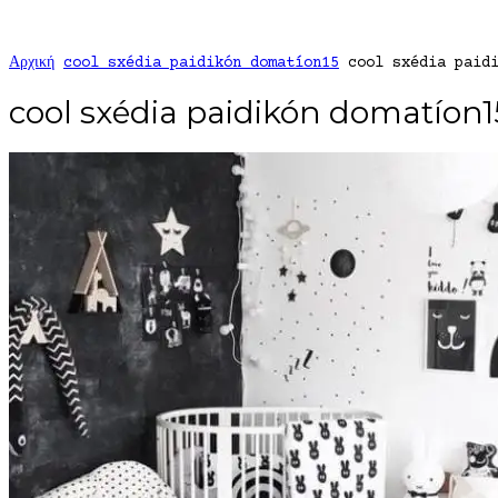
Αρχική
cool sxédia paidikón domatíon15
cool sxédia paid
cool sxédia paidikón domatíon1