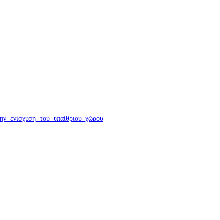
ΦΙΛΙΚΆ SITE
ΔΗΜΟΦΙΛΗ ΑΡΘΡΑ
ην ενίσχυση του υπαίθριου χώρου
λ