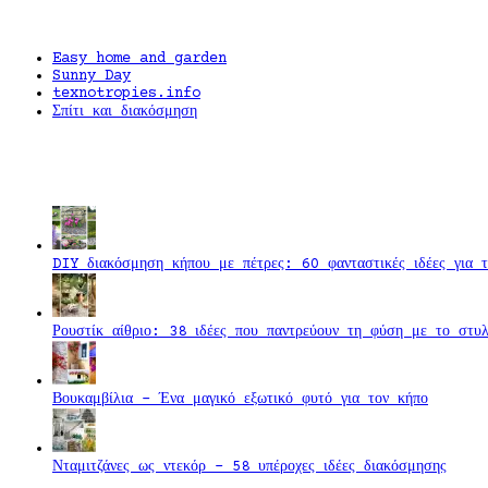
Easy home and garden
Sunny Day
texnotropies.info
Σπίτι και διακόσμηση
DIY διακόσμηση κήπου με πέτρες: 60 φανταστικές ιδέες για τ
Ρουστίκ αίθριο: 38 ιδέες που παντρεύουν τη φύση με το στυ
Βουκαμβίλια - Ένα μαγικό εξωτικό φυτό για τον κήπο
Νταμιτζάνες ως ντεκόρ - 58 υπέροχες ιδέες διακόσμησης