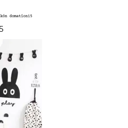
ikón domatíon15
5